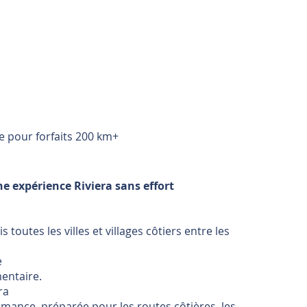
le pour forfaits 200 km+
ne expérience Riviera sans effort
toutes les villes et villages côtiers entre les
e
entaire.
ra
ance, préparée pour les routes côtières, les