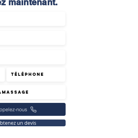
z maintenant.
ppelez-nous
btenez un devis