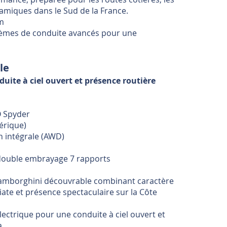
oramiques dans le Sud de la France.
m
ystèmes de conduite avancés pour une
le
ite à ciel ouvert et présence routière
O Spyder
érique)
n intégrale (AWD)
 double embrayage 7 rapports
Lamborghini découvrable combinant caractère
te et présence spectaculaire sur la Côte
ectrique pour une conduite à ciel ouvert et
a