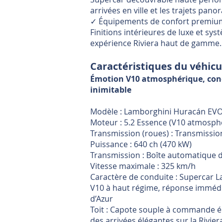
arrivées en ville et les trajets pan
✓ Équipements de confort premiu
Finitions intérieures de luxe et s
expérience Riviera haut de gamme.
Caractéristiques du véhicu
Émotion V10 atmosphérique, condu
inimitable
Modèle : Lamborghini Huracán EV
Moteur : 5.2 Essence (V10 atmosph
Transmission (roues) : Transmissio
Puissance : 640 ch (470 kW)
Transmission : Boîte automatique
Vitesse maximale : 325 km/h
Caractère de conduite : Supercar 
V10 à haut régime, réponse immédia
d’Azur
Toit : Capote souple à commande él
des arrivées élégantes sur la Rivier