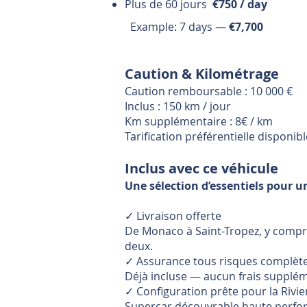
Plus de 60 jours
€750 / day
Example: 7 days —
€7,700
Caution & Kilométrage
Caution remboursable : 10 000 €
Inclus : 150 km / jour
Km supplémentaire : 8€ / km
Tarification préférentielle disponib
Inclus avec ce véhicule
Une sélection d’essentiels pour u
✓ Livraison offerte
De Monaco à Saint-Tropez, y compris 
deux.
✓ Assurance tous risques complèt
Déjà incluse — aucun frais supplém
✓ Configuration prête pour la Rivie
Supercar découvrable haute perform