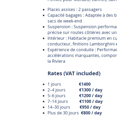
Places assises : 2 passagers
Capacité bagages : Adaptée à des ba
sacs de week-end
Suspension : Suspension performa
précise sur routes côtières avec u
Intérieur : Habitacle premium en cui
conducteur, finitions Lamborghin
Expérience de conduite : Performa
accélérations marquantes, comport
la Riviera
Rates (VAT included)
1 jours
€1400
2–4 jours
€1300 / day
5–6 jours
€1200 / day
7–14 jours
€1100 / day
14–30 jours
€950 / day
Plus de 30 jours
€800 / day