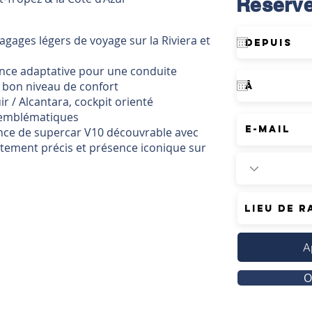
Réserve
gages légers de voyage sur la Riviera et
nce adaptative pour une conduite
n bon niveau de confort
r / Alcantara, cockpit orienté
i emblématiques
nce de supercar V10 découvrable avec
ement précis et présence iconique sur
A
O