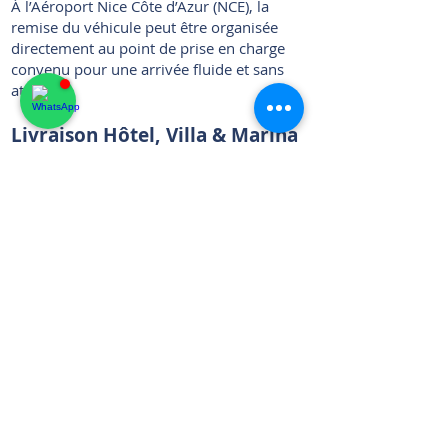
À l’Aéroport Nice Côte d’Azur (NCE), la
remise du véhicule peut être organisée
directement au point de prise en charge
convenu pour une arrivée fluide et sans
attente.
Livraison Hôtel, Villa & Marina
Livraison directe à votre hôtel, villa,
résidence ou marina, à l’heure souhaitée.
Service conçu pour des remises discrètes,
compatibles valet, partout sur la Riviera.
Retour simplifié
Nous récupérons les clés, effectuons une
inspection rapide, et vous continuez votre
journée — sans attente, sans contrainte.
Flexibilité aller simple
La prise en charge à un endroit et le retour
dans un autre sont entièrement possibles :
Sans frais dans notre zone Riviera offerte