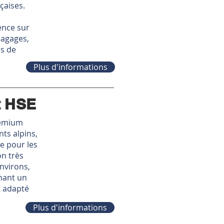
çaises.
ence sur
bagages,
es de
Plus d'informations
t HSE
remium
ts alpins,
ce pour les
on très
nvirons,
hant un
t adapté
Plus d'informations