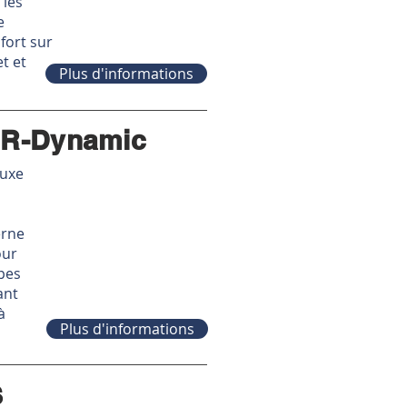
 les
e
fort sur
et et
Plus d'informations
 R-Dynamic
luxe
erne
our
lpes
ant
à
Plus d'informations
S