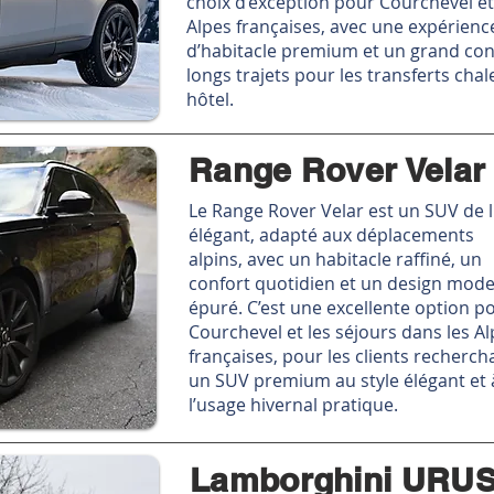
choix d’exception pour Courchevel et
Alpes françaises, avec une expérienc
d’habitacle premium et un grand con
longs trajets pour les transferts chal
hôtel.
Range Rover Velar
Le Range Rover Velar est un SUV de 
élégant, adapté aux déplacements
alpins, avec un habitacle raffiné, un
confort quotidien et un design mod
épuré. C’est une excellente option p
Courchevel et les séjours dans les A
françaises, pour les clients recherch
un SUV premium au style élégant et 
l’usage hivernal pratique.
Lamborghini URU