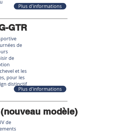
ou
Plus d'informations
MG-GTR
portive
ournées de
ours
isir de
ption
hevel et les
s, pour les
gn distinctif
Plus d'informations
 (nouveau
modèle)
UV de
cements