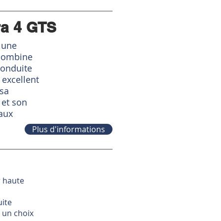
ra 4 GTS
 une
 combine
conduite
 excellent
 sa
 et son
aux
Plus d'informations
r haute
ite
t un choix