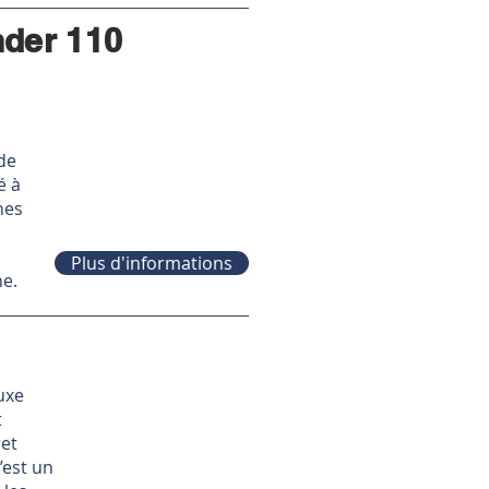
der 110
ude
é à
nes
Plus d'informations
ne.
uxe
t
ret
’est un