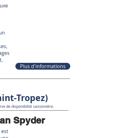
luxe
’un
ses,
gages
t,
Plus d'informations
aint-Tropez)
ve de disponibilité saisonnière.
an Spyder
 est