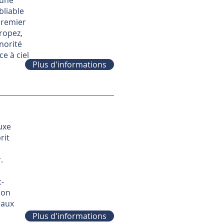
 une
bliable
 premier
ropez,
norité
e à ciel
Plus d'informations
s
uxe
rit
.
-
son
 aux
Plus d'informations