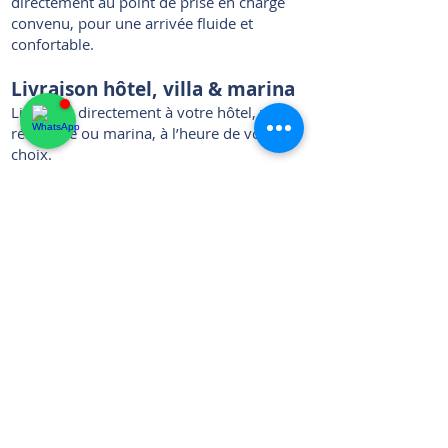
directement au point de prise en charge
convenu, pour une arrivée fluide et
confortable.
Livraison hôtel, villa & marina
Livraison directement à votre hôtel, villa,
résidence ou marina, à l’heure de votre
choix.
Conçu pour des remises discrètes et
élégantes, adaptées aux établissements
haut de gamme de la Riviera.
Restitution sans contrainte
Nous récupérons les clés, effectuons une
brève inspection, et vous pouvez continuer
votre journée — sans attente, sans
contrainte.
Flexibilité aller simple (One-
Way)
Prise en charge dans un lieu et restitution