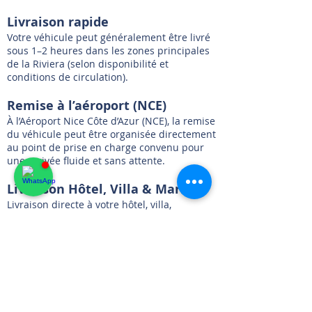
Livraison rapide
Votre véhicule peut généralement être livré
sous 1–2 heures dans les zones principales
de la Riviera (selon disponibilité et
conditions de circulation).
Remise à l’aéroport (NCE)
À l’Aéroport Nice Côte d’Azur (NCE), la remise
du véhicule peut être organisée directement
au point de prise en charge convenu pour
une arrivée fluide et sans attente.
Livraison Hôtel, Villa & Marina
Livraison directe à votre hôtel, villa,
résidence ou marina, à l’heure souhaitée.
Service conçu pour des remises discrètes,
compatibles valet, partout sur la Riviera.
Retour simplifié
Nous récupérons les clés, effectuons une
inspection rapide, et vous continuez votre