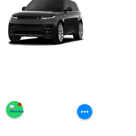
Notre service commercial est disponible
24h/24 et 7j/7 et se fera un plaisir de vous
aider.
Whatsapp
+33 7 456 42514
Email:
info@luxury-
rivierarental.com
Cap d'Antibes
Emplacements: