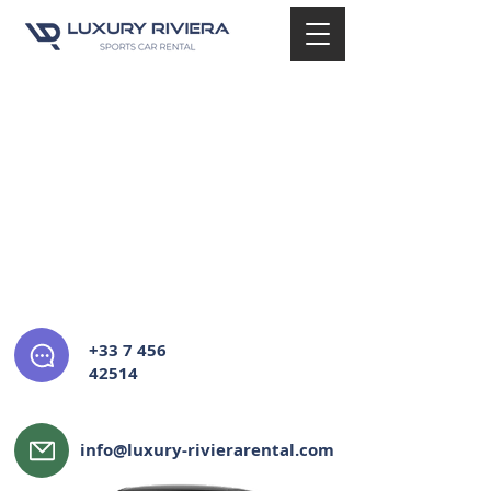
​Merci de nous avoir
choisis !
Nous avons bien reçu votre demande et
revenons vers vous sous 1 heure.
Si vous avez besoin d'une réponse plus rapide,
n'hésitez pas à nous contacter par téléphone
ou WhatsApp
+33 7 456
42514
info@luxury-rivierarental.com