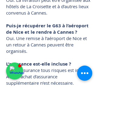
Oui. La livraison peut être organisée aux
hôtels de La Croisette et à d’autres lieux
convenus à Cannes.
Puis-je récupérer le G63 à l’aéroport
de Nice et le rendre à Cannes ?
Oui. Une remise à l’aéroport de Nice et
un retour à Cannes peuvent être
organisés.
L’assurance est-elle incluse ?
Oui. L’assurance tous risques est incluse.
Aucun achat d’assurance
supplémentaire n’est nécessaire.
Combien de kilomètres sont inclus ?
150 km / jour sont inclus. Le
kilométrage supplémentaire est facturé
selon les conditions du véhicule.
Puis-je rendre le G63 à Monaco ou
Saint-Tropez ?