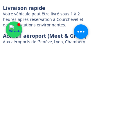
Livraison rapide
Votre véhicule peut être livré sous 1 à 2
heures après réservation à Courchevel et
dans les stations environnantes.
Accueil aéroport (Meet & Greet)
Aux aéroports de Genève, Lyon, Chambéry
ou Grenoble, vous êtes accueilli
personnellement avec une pancarte
nominative.
Ce service est inclus automatiquement.
Livraison au chalet
Livraison directement à votre chalet, hôtel
ou villa, à l’heure de votre choix.
Flexibilité aller simple
Prise en charge dans un lieu et restitution
dans un autre entièrement possibles :
Gratuit au sein de nos zones alpines
incluses
Pour des destinations telles que Nice,